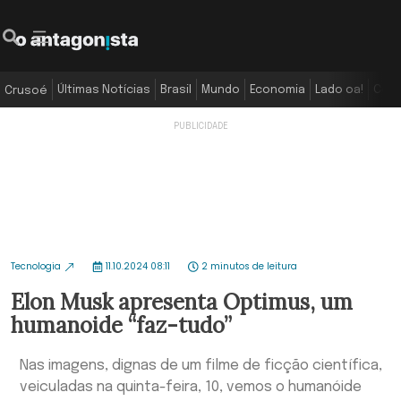
Últimas Notícias
Brasil
Mundo
Economia
Lado oa!
Colu
Crusoé
Tecnologia
11.10.2024 08:11
2 minutos de leitura
Elon Musk apresenta Optimus, um
humanoide “faz-tudo”
Nas imagens, dignas de um filme de ficção científica,
veiculadas na quinta-feira, 10, vemos o humanóide