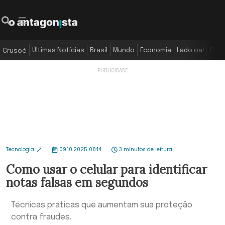
Últimas Notícias
Brasil
Mundo
Economia
Lado oa!
Colu
Crusoé
Tecnologia
09.10.2025 08:14
3 minutos de leitura
Como usar o celular para identificar
notas falsas em segundos
Técnicas práticas que aumentam sua proteção
contra fraudes.