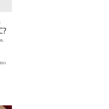
a
C?
o.
 no