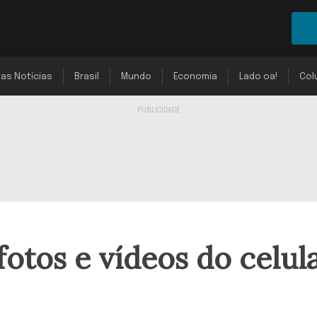
mas Notícias
Brasil
Mundo
Economia
Lado oa!
Col
fotos e vídeos do celul