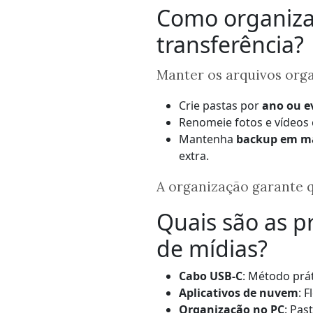
Como organizar
transferência?
Manter os arquivos orga
Crie pastas por
ano ou e
Renomeie fotos e vídeo
Mantenha
backup em ma
extra.
A organização garante q
Quais são as pr
de mídias?
Cabo USB-C
: Método prát
Aplicativos de nuvem
: 
Organização no PC
: Pas