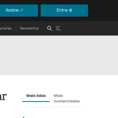
Assine
Entre
unistas
Newsletter
ar
Mais lidas
Mais
Últimas
comentadas
notícias