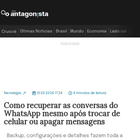
Últimas Notícias
Brasil
Mundo
Economia
Lado oa!
Colu
Crusoé
Tecnologia
01.03.2026 17:24
4 minutos de leitura
Como recuperar as conversas do
WhatsApp mesmo após trocar de
celular ou apagar mensagens
Backup, configurações e detalhes fazem toda a