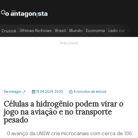
Últimas Notícias
Brasil
Mundo
Economia
Lado oa!
Colu
Crusoé
Tecnologia
15.04.2026 20:33
4 minutos de leitura
Células a hidrogênio podem virar o
jogo na aviação e no transporte
pesado
O avanço da UNSW cria microcanais com cerca de 100