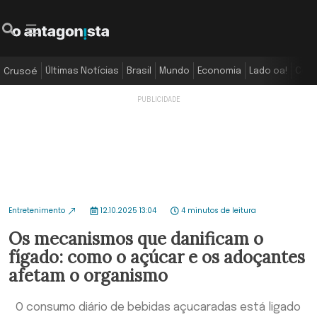
Últimas Notícias
Brasil
Mundo
Economia
Lado oa!
Colu
Crusoé
Entretenimento
12.10.2025 13:04
4 minutos de leitura
Os mecanismos que danificam o
fígado: como o açúcar e os adoçantes
afetam o organismo
O consumo diário de bebidas açucaradas está ligado