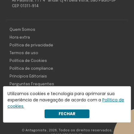
Av Paulista, 777 4º andar cj 41 Bela Vista, São Paulo-SP
CEP: 01311-914
Quem Somos
Hora extra
Política de privacidade
Termos de uso
Política de Cookies
Política de compliance
Princípios Editoriais
Perguntas Frequentes
Utilizamos cookies e tecnologia para aprimorar sua
experiência de navegação de acordo com a
Política de
cookies.
Com inteligência e tecnologia:
FECHAR
Object1ve - Marketing Solution
O Antagonista , 2026, Todos os direitos reservados,