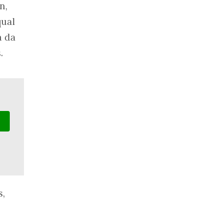
n,
qual
a da
.
s,