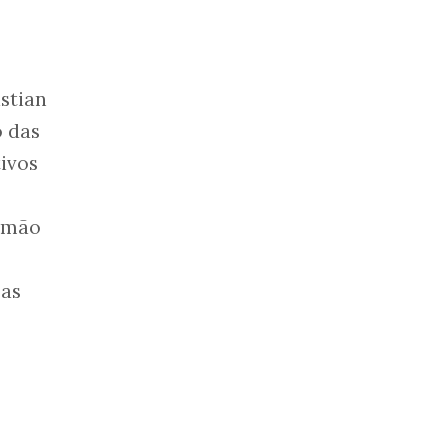
stian
o das
tivos
lemão
 as