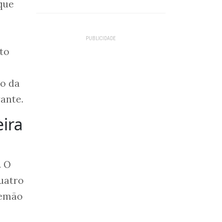
que
to
ão da
ante.
ira
. O
quatro
lemão