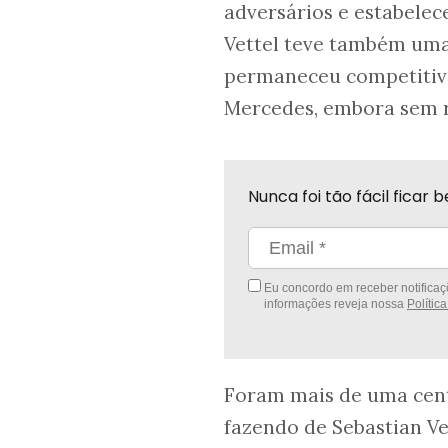
adversários e estabelec
Vettel teve também uma 
permaneceu competitivo
Mercedes, embora sem r
Nunca foi tão fácil fica
Eu concordo em receber notificaçõ
informações reveja nossa
Polític
Foram mais de uma cent
fazendo de Sebastian V