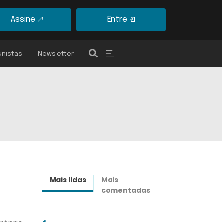
Assine
Entre
unistas
Newsletter
Mais lidas
Mais
Últimas
comentadas
notícias