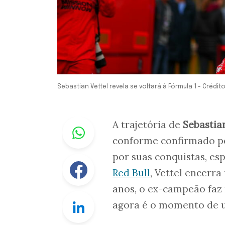
Sebastian Vettel revela se voltará à Fórmula 1 - Créd
Whastapp
A trajetória de
Sebastia
conforme confirmado p
por suas conquistas, es
Facebook
Red Bull
, Vettel encerr
anos, o ex-campeão faz 
Linkedin
agora é o momento de u