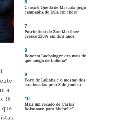
6
Crusoé: Queda de Marcola pega
campanha de Lula em cheio
7
Patrimônio de Zoe Martínez
cresce 226% em dois anos
8
Roberta Luchsinger era mais do
que amiga de Lulinha?
l
9
mente
Foro de Lulinha é o mesmo dos
condenados pelo 8 de janeiro
om a
10
s 38
Mais um recado de Carlos
a que
Bolsonaro para Michelle?
stas.