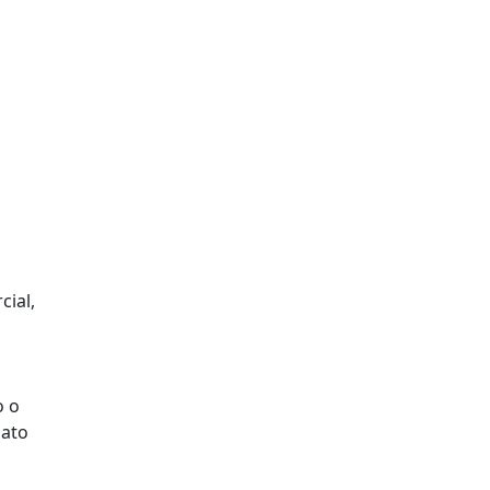
cial,
o o
mato