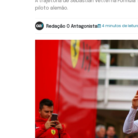
A trajetória de Sebastian Vettel na Fórmula
piloto alemão.
4 minutos de leitur
Redação O Antagonista