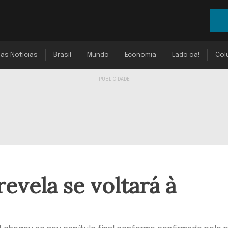
mas Notícias
Brasil
Mundo
Economia
Lado oa!
Col
revela se voltará à