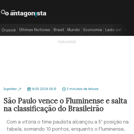
Últimas Notícias
Brasil
Mundo
Economia
Lado oa!
Colu
Crusoé
Esportes
14.05.2024 06:31
3 minutos de leitura
São Paulo vence o Fluminense e salta
na classificação do Brasileirão
Com a vitória o time paulista alcançou a 5ª posição na
tabela, somando 10 pontos, enquanto o Fluminense,