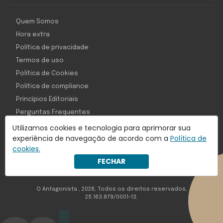
Quem Somos
Hora extra
Política de privacidade
Termos de uso
Política de Cookies
Política de compliance
Princípios Editoriais
Perguntas Frequentes
Utilizamos cookies e tecnologia para aprimorar sua
experiência de navegação de acordo com a
Política de
cookies.
Com inteligência e tecnologia:
FECHAR
Object1ve - Marketing Solution
O Antagonista , 2026, Todos os direitos reservados,
25.163.879/0001-13.