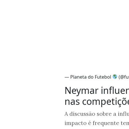
— Planeta do Futebol
(@fu
Neymar influe
nas competiçõ
A discussão sobre a inf
impacto é frequente te