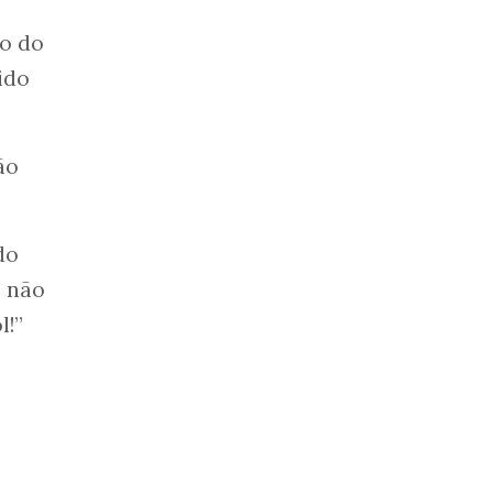
ão do
ido
ão
do
ê não
l!”