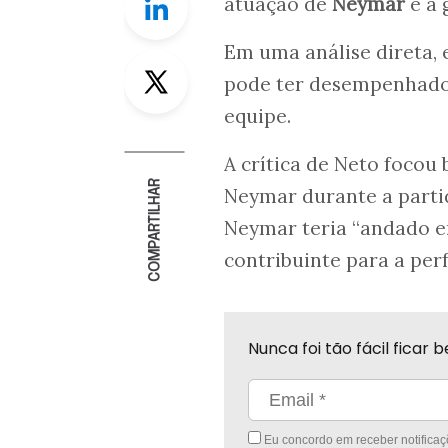
atuação de
Neymar
e à
Em uma análise direta,
Twitter
pode ter desempenhado 
equipe.
A crítica de Neto focou
COMPARTILHAR
Neymar durante a parti
Neymar teria “andado e
contribuinte para a per
Nunca foi tão fácil fica
Eu concordo em receber notificaçõ