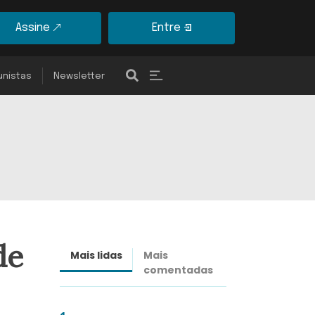
Assine
Entre
unistas
Newsletter
de
Mais lidas
Mais
Últimas
comentadas
notícias