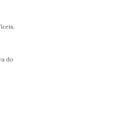
íceis.
va do