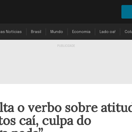
mas Notícias
Brasil
Mundo
Economia
Lado oa!
Col
lta o verbo sobre atitu
os caí, culpa do