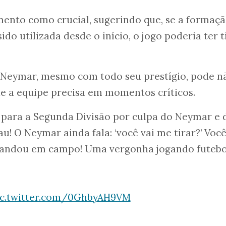
ento como crucial, sugerindo que, se a formaç
do utilizada desde o início, o jogo poderia ter t
e Neymar, mesmo com todo seu prestígio, pode n
e a equipe precisa em momentos críticos.
r para a Segunda Divisão por culpa do Neymar e 
u! O Neymar ainda fala: ‘você vai me tirar?’ Voc
ê andou em campo! Uma vergonha jogando futebo
ic.twitter.com/0GhbyAH9VM