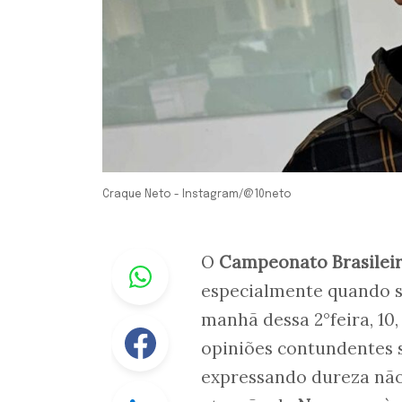
Craque Neto - Instagram/@10neto
Whastapp
O
Campeonato Brasilei
especialmente quando se
manhã dessa 2°feira, 10
Facebook
opiniões contundentes s
expressando dureza nã
Linkedin