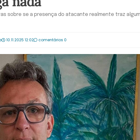
a nada”
tas sobre se a presença do atacante realmente traz algu
a
10.11.2025 12:02
comentários 0