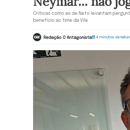
Neymar… não jog
Críticas como as de Neto levantam pergun
benefício ao time da Vila.
4 minutos de leitur
Redação O Antagonista