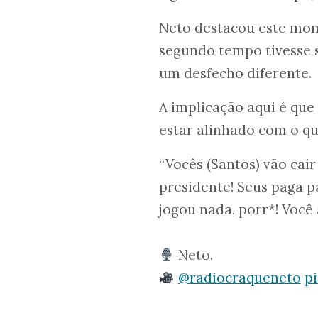
Neto destacou este mom
segundo tempo tivesse si
um desfecho diferente.
A implicação aqui é qu
estar alinhado com o qu
“Vocês (Santos) vão cai
presidente! Seus paga pa
jogou nada, porr*! Voc
Neto.
@radiocraqueneto
p