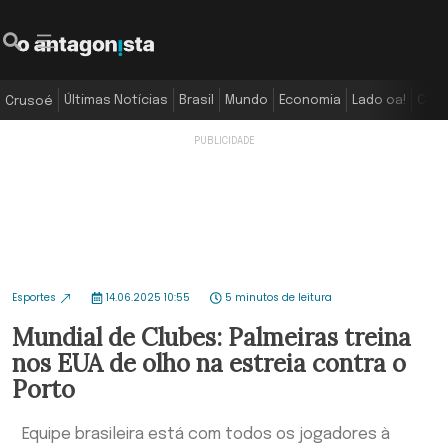
Últimas Notícias
Brasil
Mundo
Economia
Lado oa!
Colu
Crusoé
Esportes
14.06.2025 10:55
5 minutos de leitura
Mundial de Clubes: Palmeiras treina
nos EUA de olho na estreia contra o
Porto
Equipe brasileira está com todos os jogadores à