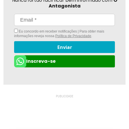
Nunca foi tão fácil ficar bem informado com
O
Antagonista
Eu concordo em receber notificações | Para obter mais
informações reveja nossa
Política de Privacidade
.
Enviar
Inscreva-se