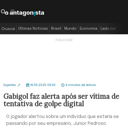
Últimas Notícias
Brasil
Mundo
Economia
Lado oa!
Colu
Crusoé
Esportes
16.05.2025 09:03
4 minutos de leitura
Gabigol faz alerta após ser vítima de
tentativa de golpe digital
O jogador alertou sobre um indivíduo que estaria se
passando por seu empresário, Junior Pedroso.