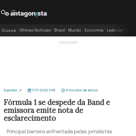
Últimas Notícias
Brasil
Mundo
Economia
Lado oa!
Colu
Crusoé
Esportes
17.07.2025 11:49
4 minutos de leitura
Fórmula 1 se despede da Band e
emissora emite nota de
esclarecimento
Principal barreira enfrentada pelas jornalistas