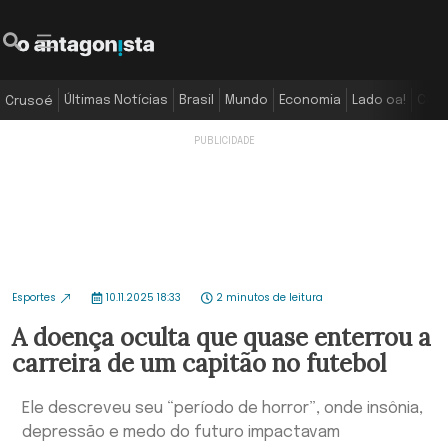
Últimas Notícias
Brasil
Mundo
Economia
Lado oa!
Colu
Crusoé
Esportes
10.11.2025 18:33
2 minutos de leitura
A doença oculta que quase enterrou a
carreira de um capitão no futebol
Ele descreveu seu “período de horror”, onde insônia,
depressão e medo do futuro impactavam