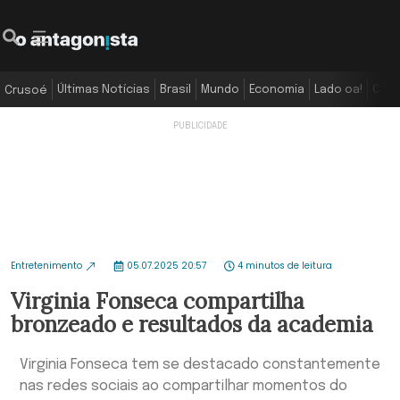
Últimas Notícias
Brasil
Mundo
Economia
Lado oa!
Colu
Crusoé
Entretenimento
05.07.2025 20:57
4 minutos de leitura
Virginia Fonseca compartilha
bronzeado e resultados da academia
Virginia Fonseca tem se destacado constantemente
nas redes sociais ao compartilhar momentos do