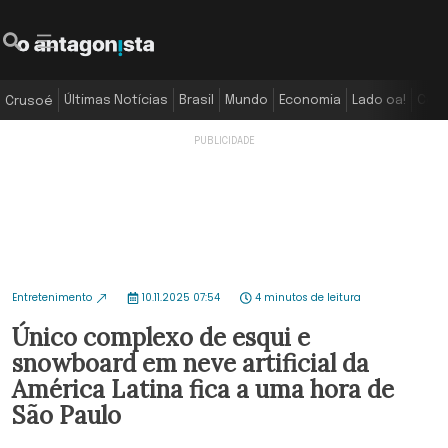
Últimas Notícias
Brasil
Mundo
Economia
Lado oa!
Colu
Crusoé
Entretenimento
10.11.2025 07:54
4 minutos de leitura
Único complexo de esqui e
snowboard em neve artificial da
América Latina fica a uma hora de
São Paulo