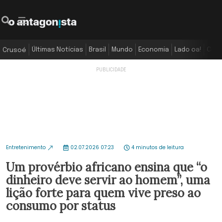
Últimas Notícias
Brasil
Mundo
Economia
Lado oa!
Colu
Crusoé
Entretenimento
02.07.2026 07:23
4 minutos de leitura
Um provérbio africano ensina que “o
dinheiro deve servir ao homem”, uma
lição forte para quem vive preso ao
consumo por status