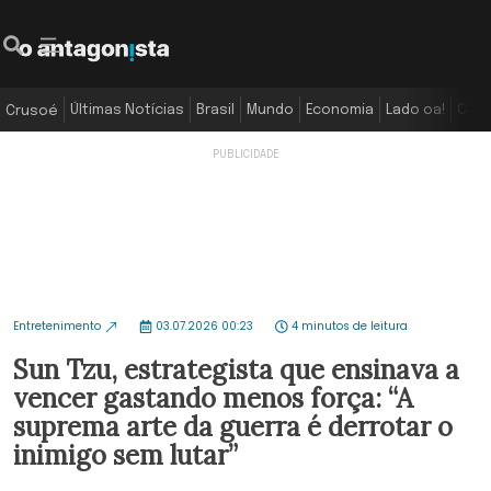
Últimas Notícias
Brasil
Mundo
Economia
Lado oa!
Colu
Crusoé
Entretenimento
03.07.2026 00:23
4 minutos de leitura
Sun Tzu, estrategista que ensinava a
vencer gastando menos força: “A
suprema arte da guerra é derrotar o
inimigo sem lutar”