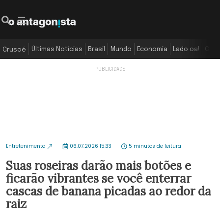
Últimas Notícias
Brasil
Mundo
Economia
Lado oa!
Colu
Crusoé
Entretenimento
06.07.2026 15:33
5 minutos de leitura
Suas roseiras darão mais botões e
ficarão vibrantes se você enterrar
cascas de banana picadas ao redor da
raiz