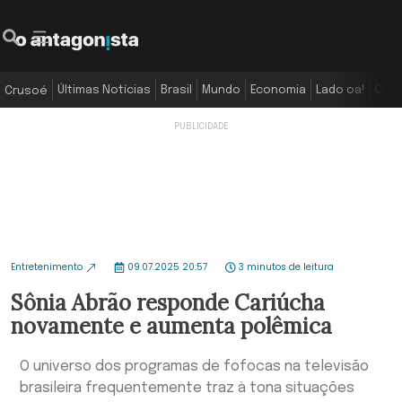
Últimas Notícias
Brasil
Mundo
Economia
Lado oa!
Colu
Crusoé
Entretenimento
09.07.2025 20:57
3 minutos de leitura
Sônia Abrão responde Cariúcha
novamente e aumenta polêmica
O universo dos programas de fofocas na televisão
brasileira frequentemente traz à tona situações