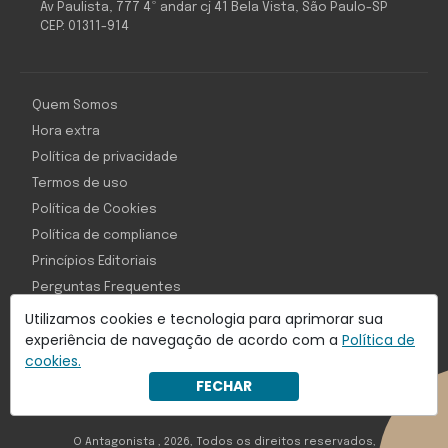
Av Paulista, 777 4º andar cj 41 Bela Vista, São Paulo-SP
CEP: 01311-914
Quem Somos
Hora extra
Política de privacidade
Termos de uso
Política de Cookies
Política de compliance
Princípios Editoriais
Perguntas Frequentes
Utilizamos cookies e tecnologia para aprimorar sua
experiência de navegação de acordo com a
Política de
cookies.
Com inteligência e tecnologia:
FECHAR
Object1ve - Marketing Solution
O Antagonista , 2026, Todos os direitos reservados,