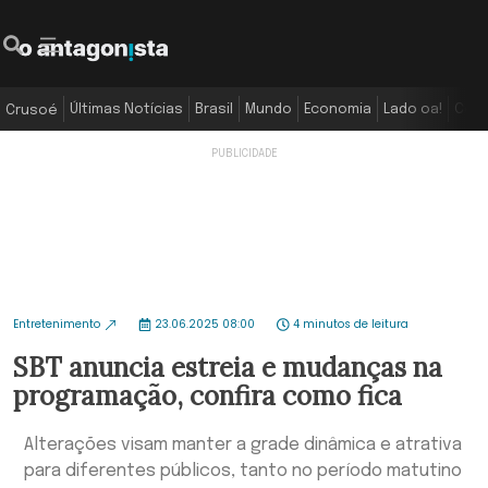
Últimas Notícias
Brasil
Mundo
Economia
Lado oa!
Colu
Crusoé
Entretenimento
23.06.2025 08:00
4 minutos de leitura
SBT anuncia estreia e mudanças na
programação, confira como fica
Alterações visam manter a grade dinâmica e atrativa
para diferentes públicos, tanto no período matutino