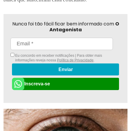
Nunca foi tão fácil ficar bem informado com
O
Antagonista
Eu concordo em receber notificações | Para obter mais
informações reveja nossa
Política de Privacidade
.
Enviar
Inscreva-se