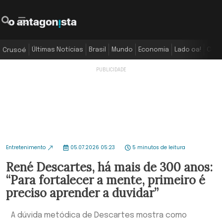
Últimas Notícias
Brasil
Mundo
Economia
Lado oa!
Colu
Crusoé
Entretenimento
05.07.2026 05:23
5 minutos de leitura
René Descartes, há mais de 300 anos:
“Para fortalecer a mente, primeiro é
preciso aprender a duvidar”
A dúvida metódica de Descartes mostra como