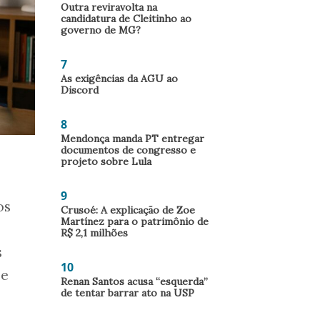
Outra reviravolta na
candidatura de Cleitinho ao
governo de MG?
7
As exigências da AGU ao
Discord
8
Mendonça manda PT entregar
documentos de congresso e
projeto sobre Lula
9
os
Crusoé: A explicação de Zoe
Martínez para o patrimônio de
R$ 2,1 milhões
s
10
 e
Renan Santos acusa “esquerda”
de tentar barrar ato na USP