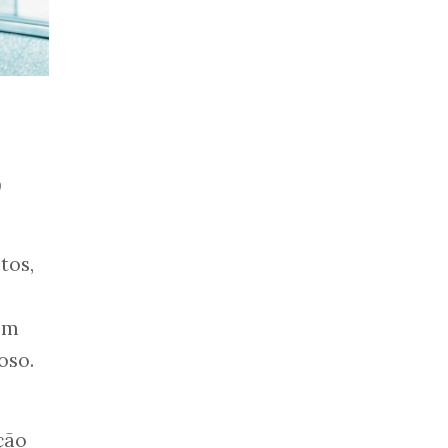
o
tos,
om
oso.
ção