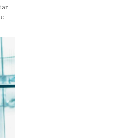
iar
 e