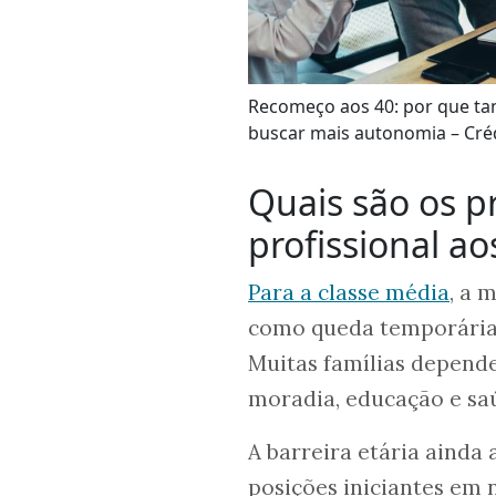
Recomeço aos 40: por que tan
buscar mais autonomia – Créd
Quais são os p
profissional ao
Para a classe média
, a 
como queda temporária 
Muitas famílias depend
moradia, educação e saú
A barreira etária ainda 
posições iniciantes em 