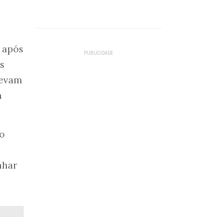
 após
s
levam
a
o
nhar