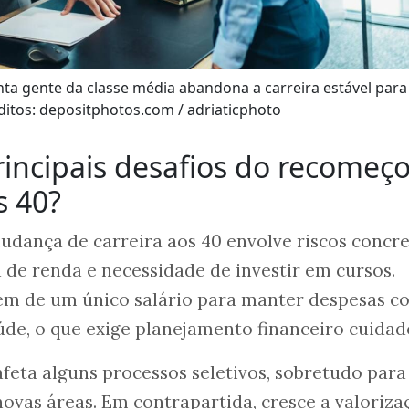
ta gente da classe média abandona a carreira estável para
itos: depositphotos.com / adriaticphoto
rincipais desafios do recomeç
s 40?
mudança de carreira aos 40 envolve riscos concre
de renda e necessidade de investir em cursos.
em de um único salário para manter despesas c
de, o que exige planejamento financeiro cuidad
afeta alguns processos seletivos, sobretudo para
novas áreas. Em contrapartida, cresce a valoriza