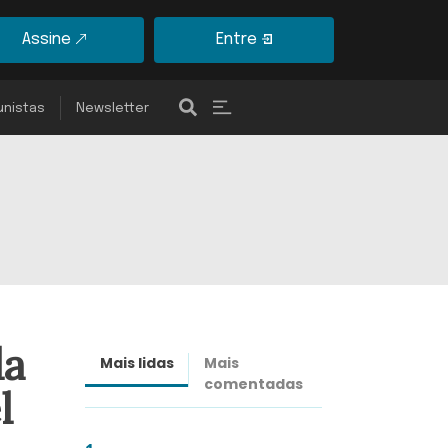
Assine
Entre
unistas
Newsletter
da
Mais lidas
Mais
Últimas
comentadas
notícias
l