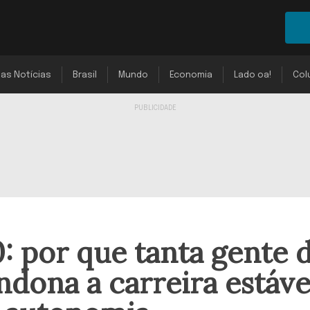
mas Notícias
Brasil
Mundo
Economia
Lado oa!
Col
 por que tanta gente 
ndona a carreira estáve