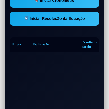
Iniciar Cronômetro
Iniciar Resolução da Equação
Resultado
Etapa
Explicação
parcial