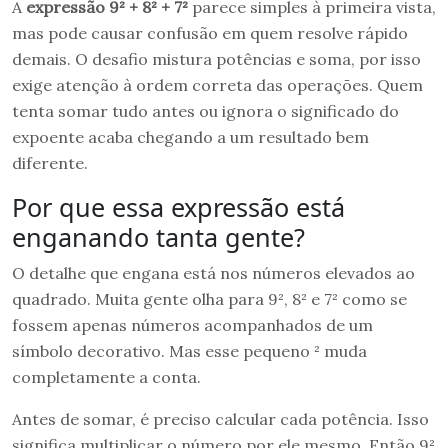
A
expressão 9² + 8² + 7²
parece simples à primeira vista,
mas pode causar confusão em quem resolve rápido
demais. O desafio mistura potências e soma, por isso
exige atenção à ordem correta das operações. Quem
tenta somar tudo antes ou ignora o significado do
expoente acaba chegando a um resultado bem
diferente.
Por que essa expressão está
enganando tanta gente?
O detalhe que engana está nos números elevados ao
quadrado. Muita gente olha para 9², 8² e 7² como se
fossem apenas números acompanhados de um
símbolo decorativo. Mas esse pequeno ² muda
completamente a conta.
Antes de somar, é preciso calcular cada potência. Isso
significa multiplicar o número por ele mesmo. Então 9²