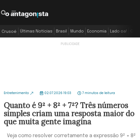
Últimas Notícias
Brasil
Mundo
Economia
Lado oa!
Colu
Crusoé
Entretenimento
02.07.2026 19:03
7 minutos de leitura
Quanto é 9² + 8² + 7²? Três números
simples criam uma resposta maior do
que muita gente imagina
Veja como resolver corretamente a expressão 9² + 8²