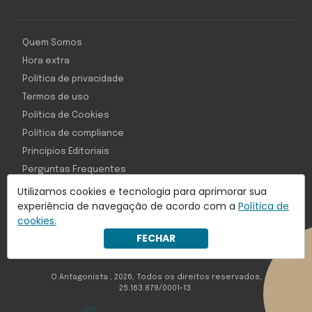
Quem Somos
Hora extra
Política de privacidade
Termos de uso
Política de Cookies
Política de compliance
Princípios Editoriais
Perguntas Frequentes
Utilizamos cookies e tecnologia para aprimorar sua
experiência de navegação de acordo com a
Política de
cookies.
Com inteligência e tecnologia:
FECHAR
Object1ve - Marketing Solution
O Antagonista , 2026, Todos os direitos reservados,
25.163.879/0001-13.