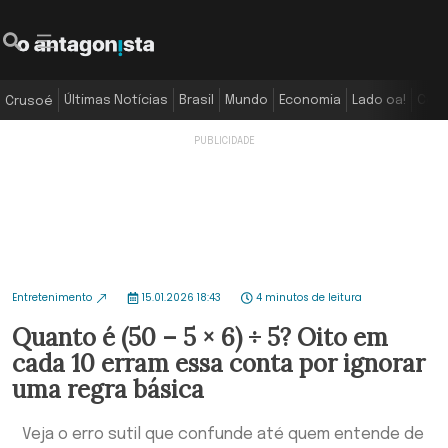
Últimas Notícias
Brasil
Mundo
Economia
Lado oa!
Colu
Crusoé
Entretenimento
15.01.2026 18:43
4 minutos de leitura
Quanto é (50 – 5 × 6) ÷ 5? Oito em
cada 10 erram essa conta por ignorar
uma regra básica
Veja o erro sutil que confunde até quem entende de