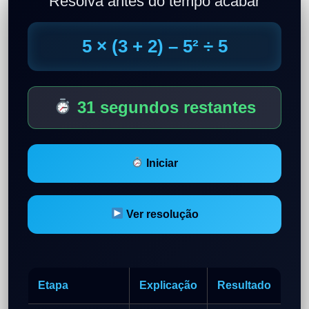
Resolva antes do tempo acabar
5 × (3 + 2) – 5² ÷ 5
31 segundos restantes
Iniciar
Ver resolução
Etapa
Explicação
Resultado