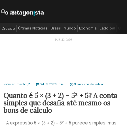
Últimas Notícias
Brasil
Mundo
Economia
Lado oa!
Colu
Crusoé
Entretenimento
24.03.2026 18:43
3 minutos de leitura
Quanto é 5 × (3 + 2) – 5² ÷ 5? A conta
simples que desafia até mesmo os
bons de cálculo
A expressão 5 × (3 + 2) – 5² ÷ 5 parece simples, mas