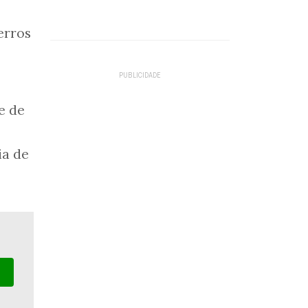
erros
e de
ia de