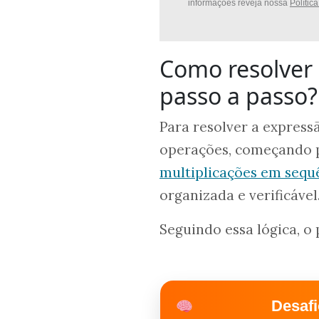
informações reveja nossa
Polític
Como resolver a
passo a passo?
Para resolver a expres
operações, começando p
multiplicações em sequ
organizada e verificável
Seguindo essa lógica, o 
Desafi