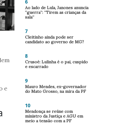
6
Ao lado de Lula, Janones anuncia
“guerra”: “Tirem as crianças da
sala”
7
Cleitinho ainda pode ser
candidato ao governo de MG?
8
rdem
Crusoé: Lulinha é o pai, cuspido
e escarrado
9
Mauro Mendes, ex-governador
o e
do Mato Grosso, na mira da PF
10
a
Mendonça se reúne com
ministro da Justiça e AGU em
meio a tensão com a PF