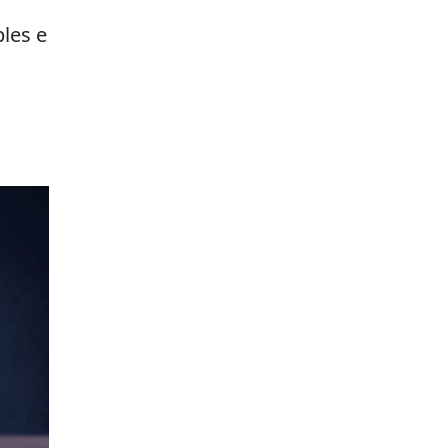
les e
.