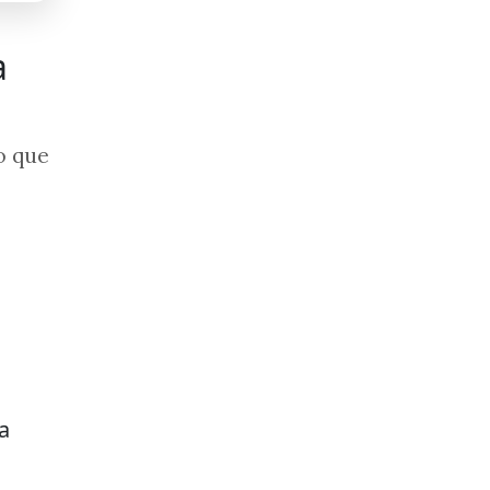
a
o que
a