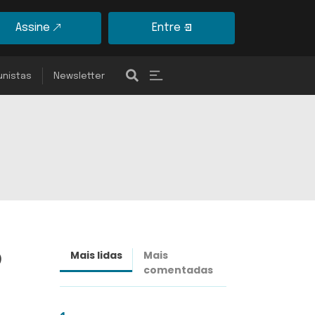
Assine
Entre
unistas
Newsletter
o
Mais lidas
Mais
Últimas
comentadas
notícias