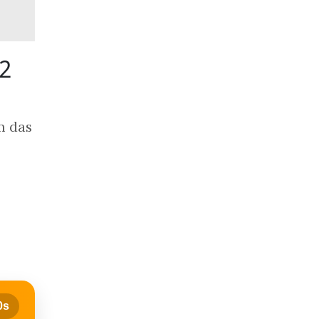
 2
m das
0
s