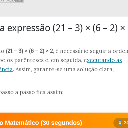
a de Privacidade
.
 expressão (21 – 3) × (6 – 2) ×
são
(21 – 3) × (6 – 2) × 2
, é necessário seguir a orde
elos parênteses e, em seguida, e
xecutando as
ência
. Assim, garante-se uma solução clara,
.
passo a passo fica assim:
o Matemático (30 segundos)
3