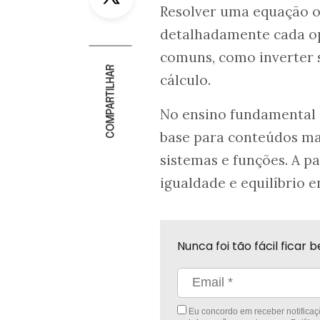
Resolver uma equação ou
detalhadamente cada ope
comuns, como inverter s
COMPARTILHAR
cálculo.
No ensino fundamental e
base para conteúdos mai
sistemas e funções. A p
igualdade e equilíbrio e
Nunca foi tão fácil fica
Eu concordo em receber notificaçõ