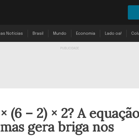
mas Notícias
Brasil
Mundo
Economia
Lado oa!
Col
 × (6 – 2) × 2? A equaçã
 mas gera briga nos