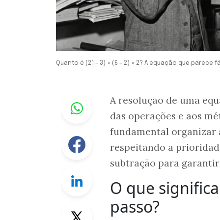
Quanto é (21 – 3) × (6 – 2) × 2? A equação que parece 
Whastapp
A resolução de uma equ
das operações e aos mét
fundamental organizar 
Facebook
respeitando a prioridade
subtração para garantir
Linkedin
O que signific
passo?
Twitter