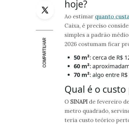
hoje?
Twitter
Ao estimar
quanto cust
Caixa, é preciso conside
simples a padrão médio,
COMPARTILHAR
2026 costumam ficar pró
50 m²
: cerca de R$ 
60 m²
: aproximadam
70 m²
: algo entre R$
Qual é o custo
O
SINAPI
de fevereiro d
metro quadrado, servin
teria custo teórico pert