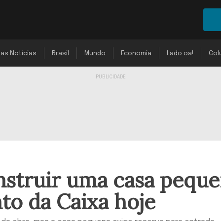
mas Notícias
Brasil
Mundo
Economia
Lado oa!
Col
nstruir uma casa pequ
to da Caixa hoje