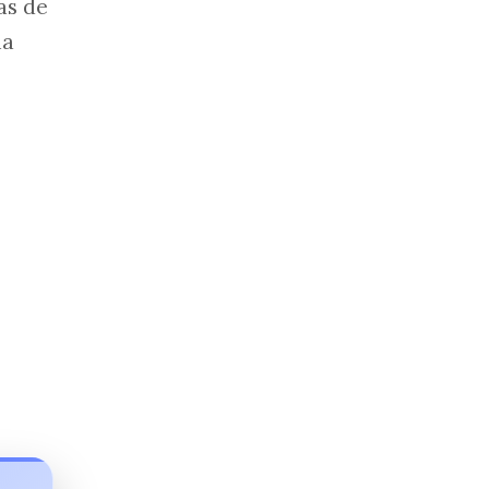
as de
na