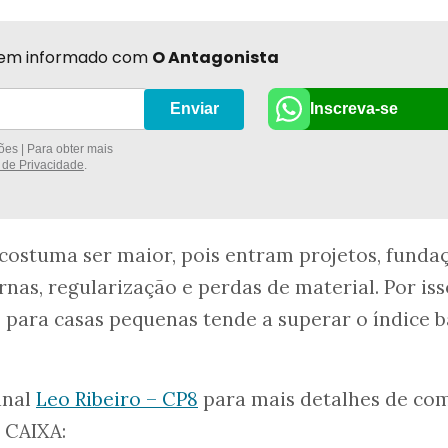
r bem informado com
O Antagonista
Inscreva-se
Enviar
es | Para obter mais
a de Privacidade
.
l costuma ser maior, pois entram projetos, funda
rnas, regularização e perdas de material. Por iss
o para casas pequenas tende a superar o índice 
anal
Leo Ribeiro – CP8
para mais detalhes de co
 CAIXA: