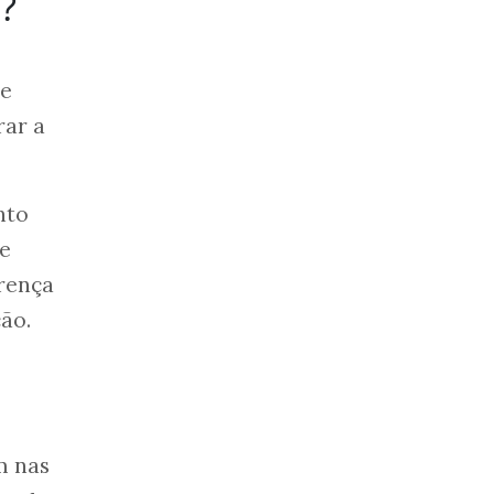
?
re
rar a
nto
de
erença
ão.
m nas