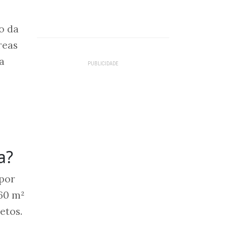
o da
reas
a
a?
 por
 60 m²
etos.