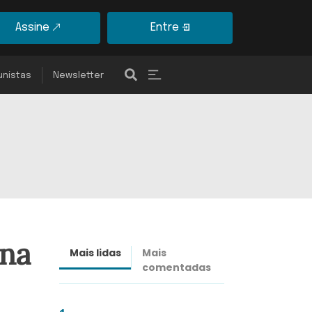
Assine
Entre
unistas
Newsletter
ena
Mais lidas
Mais
Últimas
comentadas
notícias