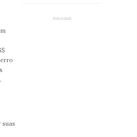
um
S$
 erro
s
.
o
r suas
.