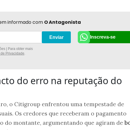
r bem informado com
O Antagonista
Inscreva-se
Enviar
es | Para obter mais
a de Privacidade
.
acto do erro na reputação do
iro, o Citigroup enfrentou uma tempestade de
suais. Os credores que receberam o pagamento
ão do montante, argumentando que agiram de
b