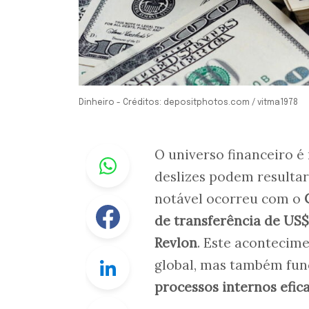
Dinheiro - Créditos: depositphotos.com / vitma1978
Whastapp
O universo financeiro é
deslizes podem resulta
notável ocorreu com o
Facebook
de transferência de US
Revlon
. Este acontecim
Linkedin
global, mas também fun
processos internos efic
Twitter