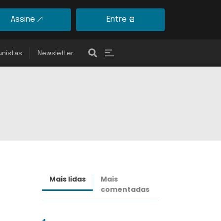
Assine
Entre
unistas
Newsletter
Mais lidas
Mais
Últimas
comentadas
notícias