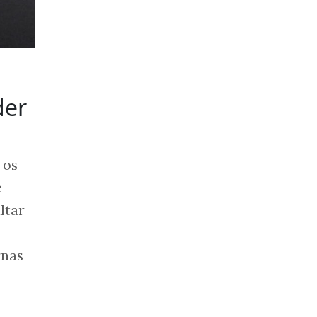
der
 os
e
ltar
rnas