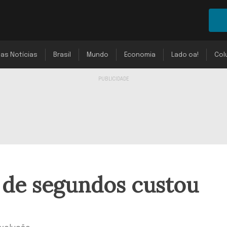
mas Notícias
Brasil
Mundo
Economia
Lado oa!
Col
de segundos custou