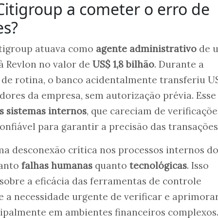
Citigroup a cometer o erro de
es?
itigroup atuava como
agente administrativo
de 
 Revlon no valor de
US$ 1,8 bilhão
. Durante a
de rotina, o banco acidentalmente transferiu U
dores da empresa, sem autorização prévia. Esse
s sistemas internos
, que careciam de verificaçõe
onfiável para garantir a precisão das transações
ma desconexão crítica nos processos internos d
tanto
falhas humanas
quanto
tecnológicas
. Isso
obre a eficácia das ferramentas de controle
 e a necessidade urgente de verificar e aprimora
ncipalmente em ambientes financeiros complexos