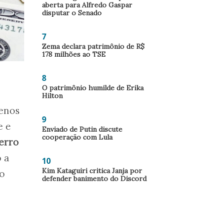
aberta para Alfredo Gaspar
disputar o Senado
7
Zema declara patrimônio de R$
178 milhões ao TSE
8
O patrimônio humilde de Erika
Hilton
uenos
9
e e
Enviado de Putin discute
cooperação com Lula
erro
 a
10
Kim Kataguiri critica Janja por
ro
defender banimento do Discord