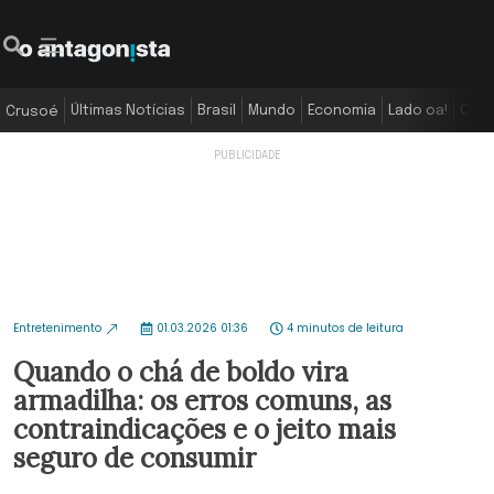
Últimas Notícias
Brasil
Mundo
Economia
Lado oa!
Colu
Crusoé
Entretenimento
01.03.2026 01:36
4 minutos de leitura
Quando o chá de boldo vira
armadilha: os erros comuns, as
contraindicações e o jeito mais
seguro de consumir