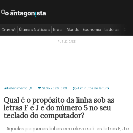
Últimas Notícias
Brasil
Mundo
Economia
Lado oa!
Colu
Crusoé
Entretenimento
21.05.2026 10:03
4 minutos de leitura
Qual é o propósito da linha sob as
letras F e J e do número 5 no seu
teclado do computador?
Aquelas pequenas linhas em relevo sob as letras F, J e