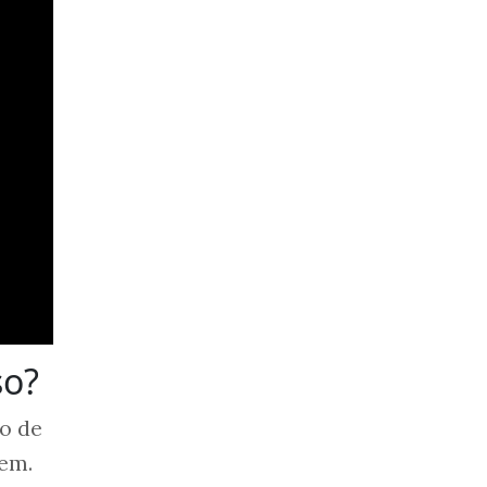
so?
o de
cem.