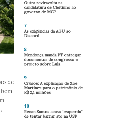
Outra reviravolta na
candidatura de Cleitinho ao
governo de MG?
7
As exigências da AGU ao
Discord
8
Mendonça manda PT entregar
documentos de congresso e
projeto sobre Lula
9
ão de
Crusoé: A explicação de Zoe
Martínez para o patrimônio de
bem
R$ 2,1 milhões
um
10
,
Renan Santos acusa “esquerda”
de tentar barrar ato na USP