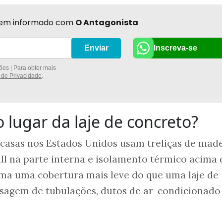
r bem informado com
O Antagonista
Inscreva-se
Enviar
es | Para obter mais
a de Privacidade
.
 lugar da laje de concreto?
 casas nos Estados Unidos usam treliças de mad
all na parte interna e isolamento térmico acima
rma uma cobertura mais leve do que uma laje de
assagem de tubulações, dutos de ar-condicionado