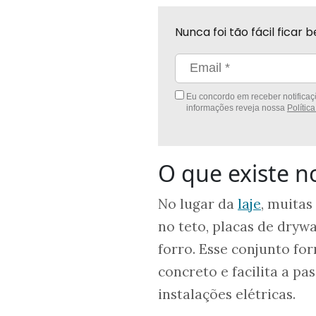
Nunca foi tão fácil fica
Eu concordo em receber notificaçõ
informações reveja nossa
Polític
O que existe no
No lugar da
laje
, muitas
no teto, placas de dryw
forro. Esse conjunto fo
concreto e facilita a p
instalações elétricas.