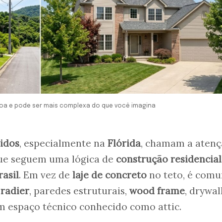
toa e pode ser mais complexa do que você imagina
idos
, especialmente na
Flórida
, chamam a atenç
que seguem uma lógica de
construção residencial
rasil
. Em vez de
laje de concreto
no teto, é com
m
radier
, paredes estruturais,
wood frame
, drywall
m espaço técnico conhecido como attic.