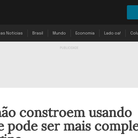
mas Notícias
Brasil
Mundo
Economia
Lado oa!
Col
não constroem usando
a e pode ser mais compl