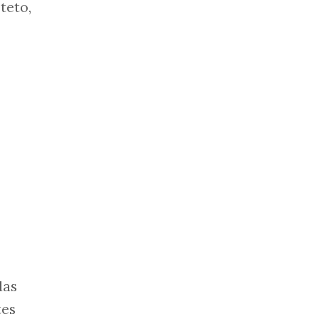
teto,
das
tes