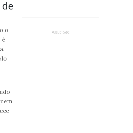
 de
o o
 é
a.
olo
tado
 quem
rece