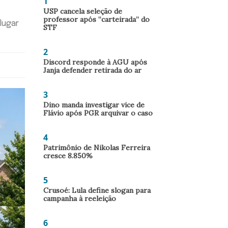
1
USP cancela seleção de
professor após “carteirada” do
lugar
STF
2
Discord responde à AGU após
Janja defender retirada do ar
3
Dino manda investigar vice de
Flávio após PGR arquivar o caso
4
Patrimônio de Nikolas Ferreira
cresce 8.850%
5
Crusoé: Lula define slogan para
campanha à reeleição
6