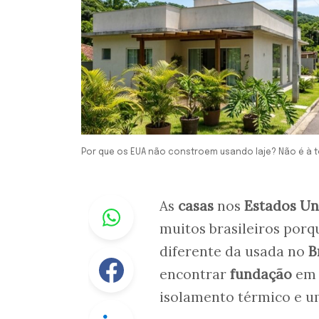
Por que os EUA não constroem usando laje? Não é à 
Whastapp
As
casas
nos
Estados Un
muitos brasileiros por
diferente da usada no
B
Facebook
encontrar
fundação
e
isolamento térmico e u
Linkedin