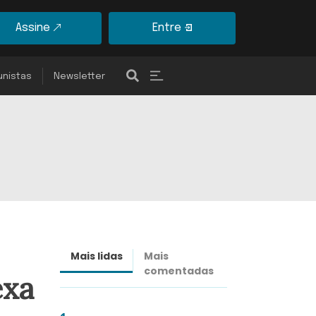
Assine
Entre
unistas
Newsletter
Mais lidas
Mais
Últimas
comentadas
notícias
exa