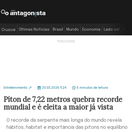
Últimas Notícias
Brasil
Mundo
Economia
Lado oa!
Colu
Crusoé
Entretenimento
20.03.2026 11:24
5 minutos de leitura
Píton de 7,22 metros quebra recorde
mundial e é eleita a maior já vista
O recorde da serpente mais longa do mundo revela
hábitos, habitat e importância das pitons no equilíbrio