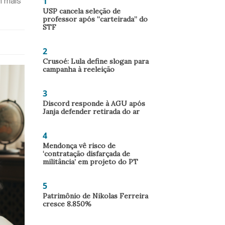
1
m mais
USP cancela seleção de
professor após “carteirada” do
STF
2
Crusoé: Lula define slogan para
campanha à reeleição
3
Discord responde à AGU após
Janja defender retirada do ar
4
Mendonça vê risco de
‘contratação disfarçada de
militância’ em projeto do PT
5
Patrimônio de Nikolas Ferreira
cresce 8.850%