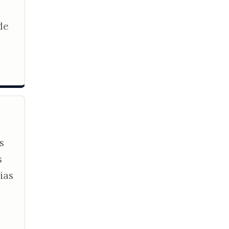
de
s
s
ias