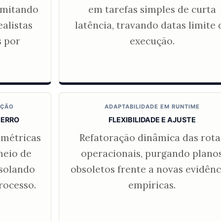
imitando
em tarefas simples de curta
ealistas
latência, travando datas limite 
s por
execução.
UÇÃO
ADAPTABILIDADE EM RUNTIME
 ERRO
FLEXIBILIDADE E AJUSTE
métricas
Refatoração dinâmica das rota
meio de
operacionais, purgando plano
isolando
obsoletos frente a novas evidênc
rocesso.
empíricas.