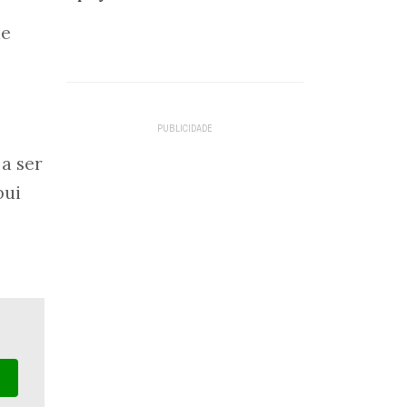
ue
 a ser
bui