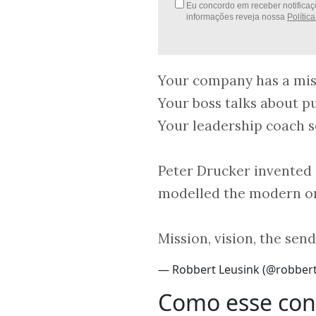
Eu concordo em receber notificaçõ
informações reveja nossa
Polític
Your company has a mis
Your boss talks about p
Your leadership coach se
Peter Drucker invented a
modelled the modern or
Mission, vision, the se
— Robbert Leusink (@robbert
Como esse conc