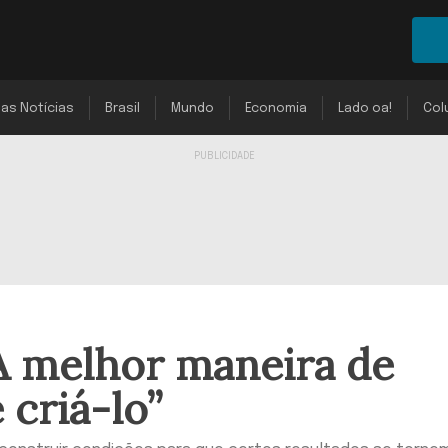
mas Notícias
Brasil
Mundo
Economia
Lado oa!
Col
A melhor maneira de
 criá-lo”