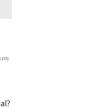
citly
al?