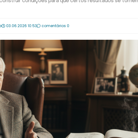
s construir condições para que certos resultados se torne
a
03.06.2026 10:53
comentários 0