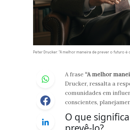
Peter Drucker: "A melhor maneira de prever o futuro é c
Whastapp
A frase
“A melhor maneir
Drucker, ressalta a res
comunidades em influenc
Facebook
conscientes, planejamen
O que signific
Linkedin
prevê-lo?