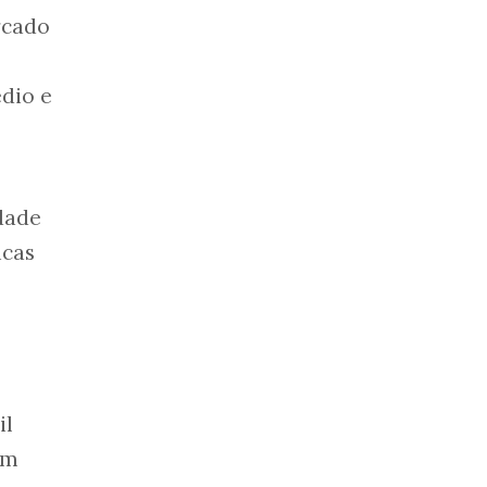
rcado
édio e
dade
icas
il
em