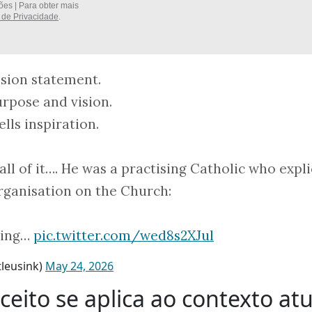
es | Para obter mais
a de Privacidade
.
sion statement.
urpose and vision.
lls inspiration.
ll of it…. He was a practising Catholic who expli
ganisation on the Church:
nding…
pic.twitter.com/wed8s2XJul
leusink)
May 24, 2026
eito se aplica ao contexto atu