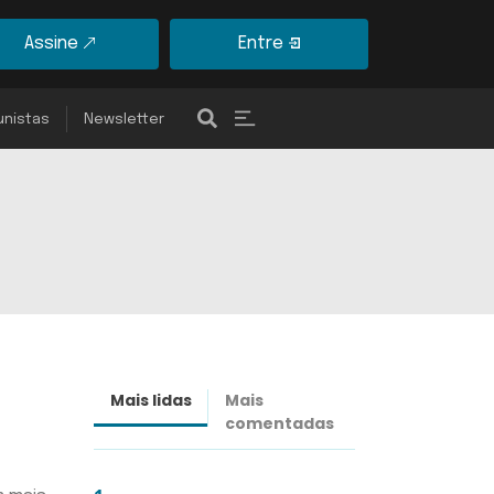
Assine
Entre
unistas
Newsletter
Mais lidas
Mais
Últimas
comentadas
notícias