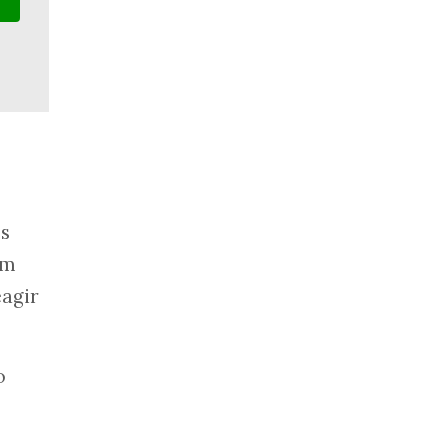
es
Em
agir
o