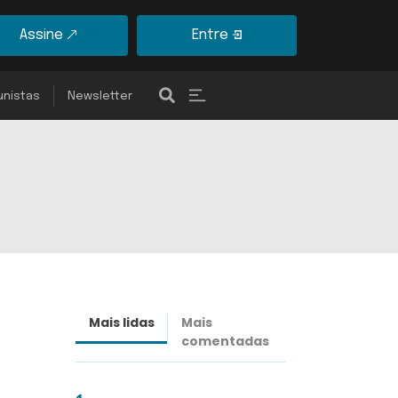
Assine
Entre
unistas
Newsletter
Mais lidas
Mais
Últimas
comentadas
notícias