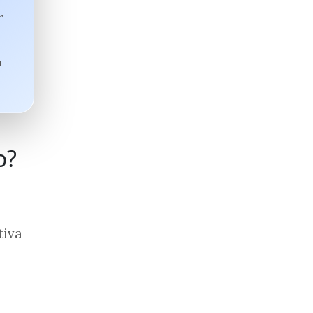
r
o
o?
tiva