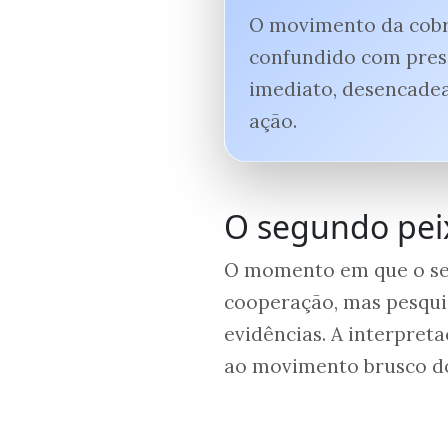
O movimento da cobr
confundido com pres
imediato, desencade
ação.
O segundo peix
O momento em que o seg
cooperação, mas pesqui
evidências. A interpreta
ao movimento brusco do