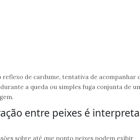
o reflexo de cardume, tentativa de acompanhar 
l durante a queda ou simples fuga conjunta de u
rgem.
ção entre peixes é interpret
sões sobre até que ponto peixes podem exibir