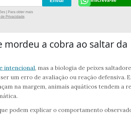
Inscreva-se
Enviar
es | Para obter mais
a de Privacidade
.
e mordeu a cobra ao saltar da
e intencional
, mas a biologia de peixes saltador
 ser um erro de avaliação ou reação defensiva. 
caçam na margem, animais aquáticos tendem a re
mática.
 que podem explicar o comportamento observad