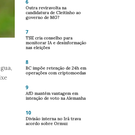
6
Outra reviravolta na
candidatura de Cleitinho ao
governo de MG?
7
TSE cria conselho para
monitorar IA e desinformação
nas eleições
8
água,
BC impõe retenção de 24h em
operações com criptomoedas
ixe
9
AfD mantém vantagem em
intenção de voto na Alemanha
10
Divisão interna no Irã trava
acordo sobre Ormuz