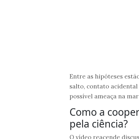
Entre as hipóteses estã
salto, contato acidenta
possível ameaça na ma
Como a coopera
pela ciência?
O vídeo reacende discus