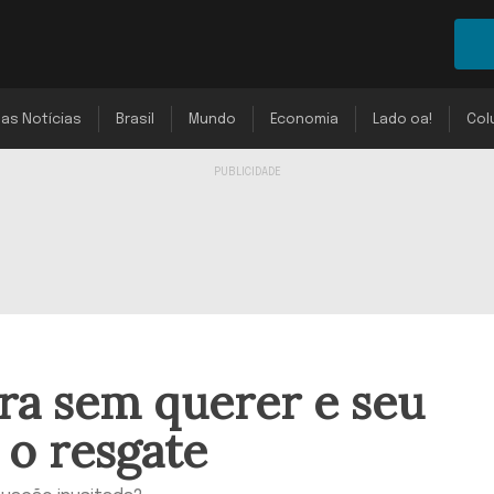
mas Notícias
Brasil
Mundo
Economia
Lado oa!
Col
ra sem querer e seu
 o resgate