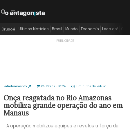
Últimas Notícias
Brasil
Mundo
Economia
Lado oa!
Colu
Crusoé
Entretenimento
05.10.2025 10:24
3 minutos de leitura
Onça resgatada no Rio Amazonas
mobiliza grande operação do ano em
Manaus
A operação mobilizou equipes e revelou a força da