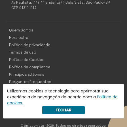
Av Paulista, 777 4º andar cj 41 Bela Vista, São Paulo-SP
CEP: 01311-914
Quem Somos
Hora extra
Política de privacidade
Termos de uso
Política de Cookies
Política de compliance
Princípios Editoriais
Perguntas Frequentes
Utilizamos cookies e tecnologia para aprimorar sua
experiência de navegação de acordo com a
Política de
cookies.
Com inteligência e tecnologia:
FECHAR
Object1ve - Marketing Solution
O Antagonista , 2026, Todos os direitos reservados,