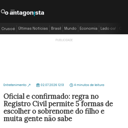
Últimas Notícias
Brasil
Mundo
Economia
Lado oa!
Colu
Crusoé
Entretenimento
02.07.2026 12:13
4 minutos de leitura
Oficial e confirmado: regra no
Registro Civil permite 5 formas de
escolher o sobrenome do filho e
muita gente não sabe