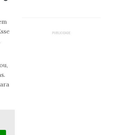
gem
Esse
m
ou,
s.
para