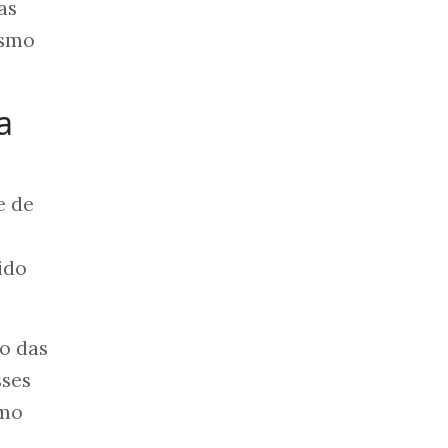
as
ismo
a
e de
ido
o das
sses
omo