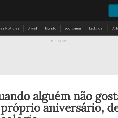
mas Notícias
Brasil
Mundo
Economia
Lado oa!
Col
quando alguém não gost
róprio aniversário, d