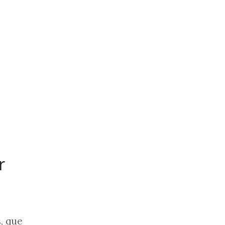
r
, que