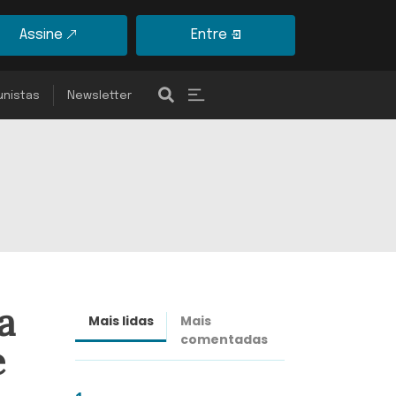
Assine
Entre
unistas
Newsletter
a
Mais lidas
Mais
Últimas
comentadas
notícias
e