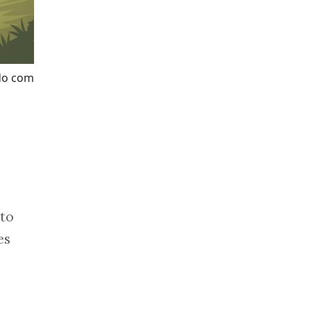
rdo com
nto
es