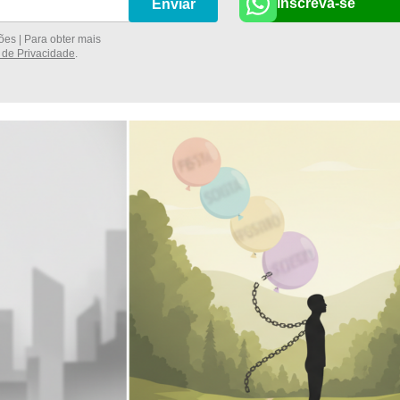
Inscreva-se
Enviar
es | Para obter mais
a de Privacidade
.