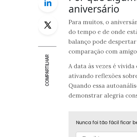
aniversário
Twitter
Para muitos, o anivers
do tempo e de onde estã
balanço pode despertar
comparação com amigos,
COMPARTILHAR
A data às vezes é vivid
ativando reflexões sobr
Quando essa autoanális
demonstrar alegria cons
Nunca foi tão fácil fica