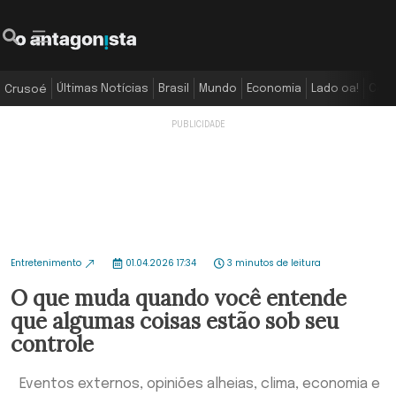
Últimas Notícias
Brasil
Mundo
Economia
Lado oa!
Colu
Crusoé
Entretenimento
01.04.2026 17:34
3 minutos de leitura
O que muda quando você entende
que algumas coisas estão sob seu
controle
Eventos externos, opiniões alheias, clima, economia e