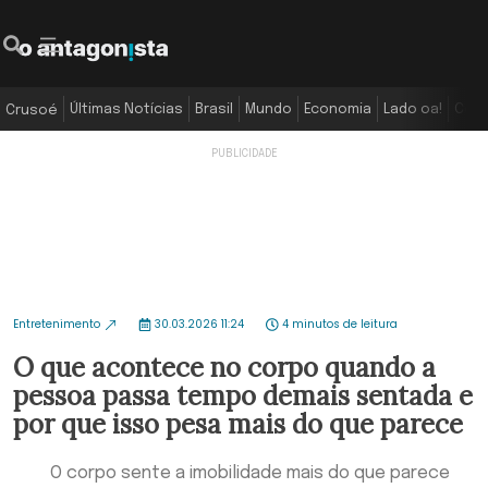
Últimas Notícias
Brasil
Mundo
Economia
Lado oa!
Colu
Crusoé
Entretenimento
30.03.2026 11:24
4 minutos de leitura
O que acontece no corpo quando a
pessoa passa tempo demais sentada e
por que isso pesa mais do que parece
O corpo sente a imobilidade mais do que parece