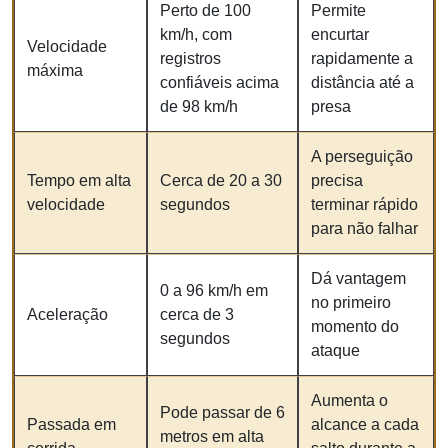
Perto de 100
Permite
km/h, com
encurtar
Velocidade
registros
rapidamente a
máxima
confiáveis acima
distância até a
de 98 km/h
presa
A perseguição
Tempo em alta
Cerca de 20 a 30
precisa
velocidade
segundos
terminar rápido
para não falhar
Dá vantagem
0 a 96 km/h em
no primeiro
Aceleração
cerca de 3
momento do
segundos
ataque
Aumenta o
Pode passar de 6
Passada em
alcance a cada
metros em alta