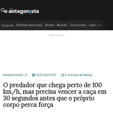
Últimas Notícias
Brasil
Mundo
Economia
Lado oa!
Colu
Crusoé
Entretenimento
03.07.2026 15:13
6 minutos de leitura
O predador que chega perto de 100
km/h, mas precisa vencer a caça em
30 segundos antes que o próprio
corpo perca força