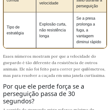
corrida
salto durante a
velocidade
perseguição
Se a presa
Explosão curta,
prolonga a
Tipo de
não resistência
fuga, a
estratégia
longa
vantagem
diminui rápido
Esses números mostram por que a velocidade do
guepardo é tão diferente da resistência de outros
animais. Ele não foi feito para correr por quilômetros,
mas para resolver a caçada em uma janela curtíssima.
Por que ele perde força se a
perseguição passa de 30
segundos?
A corrida do guepardo exige esforço máximo de