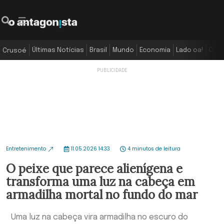
Últimas Notícias
Brasil
Mundo
Economia
Lado oa!
Colu
Crusoé
Entretenimento
11.05.2026 14:33
4 minutos de leitura
O peixe que parece alienígena e
transforma uma luz na cabeça em
armadilha mortal no fundo do mar
Uma luz na cabeça vira armadilha no escuro do