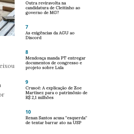
Outra reviravolta na
candidatura de Cleitinho ao
governo de MG?
7
As exigências da AGU ao
Discord
8
Mendonça manda PT entregar
documentos de congresso e
eixou
projeto sobre Lula
9
m
Crusoé: A explicação de Zoe
Martínez para o patrimônio de
or
R$ 2,1 milhões
10
Renan Santos acusa “esquerda”
de tentar barrar ato na USP