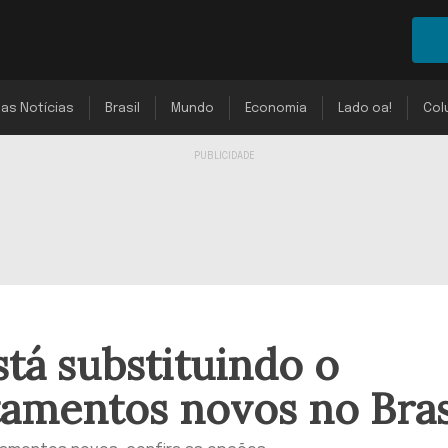
mas Notícias
Brasil
Mundo
Economia
Lado oa!
Col
stá substituindo o
amentos novos no Bras