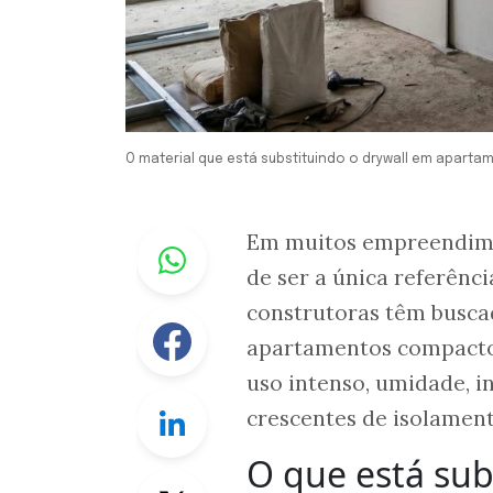
O material que está substituindo o drywall em aparta
Whastapp
Em muitos empreendim
de ser a única referênc
construtoras têm busca
Facebook
apartamentos compactos
uso intenso, umidade, i
Linkedin
crescentes de isolament
O que está sub
Twitter