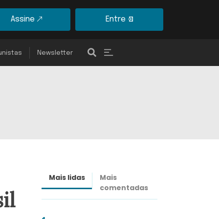
Assine
Entre
unistas
Newsletter
Mais lidas
Mais
Últimas
comentadas
notícias
il