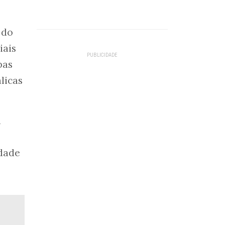
 do
iais
pas
licas
a
idade