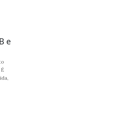
B e
to
 É
ida,