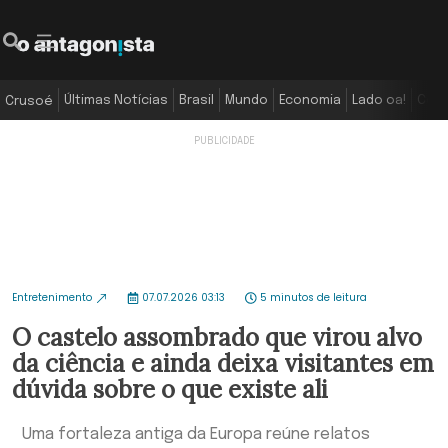
Últimas Notícias
Brasil
Mundo
Economia
Lado oa!
Colu
Crusoé
Entretenimento
07.07.2026 03:13
5 minutos de leitura
O castelo assombrado que virou alvo
da ciência e ainda deixa visitantes em
dúvida sobre o que existe ali
Uma fortaleza antiga da Europa reúne relatos