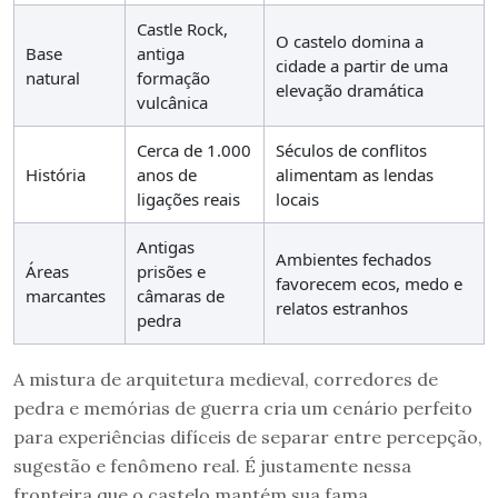
Castle Rock,
O castelo domina a
Base
antiga
cidade a partir de uma
natural
formação
elevação dramática
vulcânica
Cerca de 1.000
Séculos de conflitos
História
anos de
alimentam as lendas
ligações reais
locais
Antigas
Ambientes fechados
Áreas
prisões e
favorecem ecos, medo e
marcantes
câmaras de
relatos estranhos
pedra
A mistura de arquitetura medieval, corredores de
pedra e memórias de guerra cria um cenário perfeito
para experiências difíceis de separar entre percepção,
sugestão e fenômeno real. É justamente nessa
fronteira que o castelo mantém sua fama.