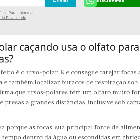
Inscreva-se
Enviar
es | Para obter mais
a de Privacidade
.
lar caçando usa o olfato para
as?
feito é o urso-polar. Ele consegue farejar focas 
a e também localizar buracos de respiração sob 
irma que ursos-polares têm um olfato muito for
e presas a grandes distâncias, inclusive sob ca
va porque as focas, sua principal fonte de alimen
 tempo dentro da água ou escondidas em abrig