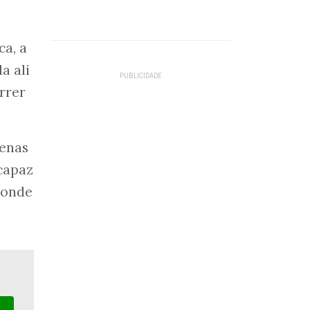
ca, a
a ali
rrer
penas
capaz
o onde