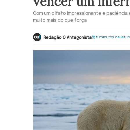
vencer um infer
Com um olfato impressionante e paciência 
muito mais do que força
5 minutos de leitur
Redação O Antagonista