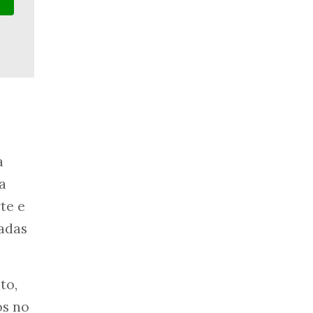
a
a
te e
madas
to,
os no