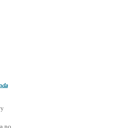
inda
ry
m
ça no