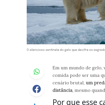
O silencioso sentinela do gelo que decifra os segredo
Whastapp
Em um mundo de gelo, ve
comida pode ser uma que
cenário brutal,
um preda
Facebook
distância
, mesmo quando
Por que esse c
Linkedin