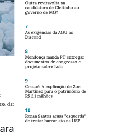
Outra reviravolta na
candidatura de Cleitinho ao
governo de MG?
7
As exigências da AGU ao
Discord
8
Mendonça manda PT entregar
documentos de congresso e
projeto sobre Lula
9
Crusoé: A explicação de Zoe
Martínez para o patrimônio de
e
R$ 2,1 milhões
os de
10
Renan Santos acusa “esquerda”
de tentar barrar ato na USP
para