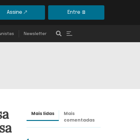
Assine
Entre
unistas
Newsletter
sa
Mais lidas
Mais
Últimas
comentadas
notícias
sa