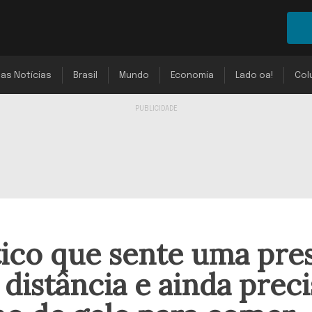
mas Notícias
Brasil
Mundo
Economia
Lado oa!
Col
ico que sente uma pre
distância e ainda preci