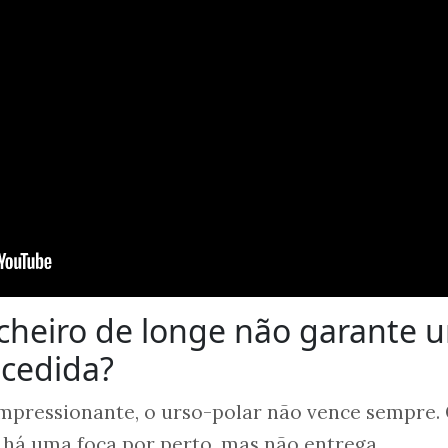
 cheiro de longe não garante 
cedida?
pressionante, o urso-polar não vence sempre.
 há uma foca por perto, mas não entrega