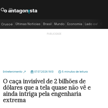
Últimas Notícias
Brasil
Mundo
Economia
Lado oa!
Colu
Crusoé
Entretenimento
07.07.2026 19:13
5 minutos de leitura
O caça invisível de 2 bilhões de
dólares que a tela quase não vê e
ainda intriga pela engenharia
extrema