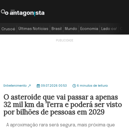
Últimas Notícias
Brasil
Mundo
Economia
Lado oa!
Colu
Crusoé
Entretenimento
09.07.2026 00:53
6 minutos de leitura
O asteroide que vai passar a apenas
32 mil km da Terra e poderá ser visto
por bilhões de pessoas em 2029
A aproximação rara será segura, mais próxima que