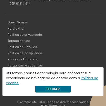
CEP: 01311-914
Quem Somos
Hora extra
Política de privacidade
Termos de uso
Política de Cookies
Política de compliance
Princípios Editoriais
Perguntas Frequentes
Utilizamos cookies e tecnologia para aprimorar sua
experiência de navegação de acordo com a
Política de
cookies.
Com inteligência e tecnologia:
FECHAR
Object1ve - Marketing Solution
O Antagonista , 2026, Todos os direitos reservados,
25.163.879/0001-13.