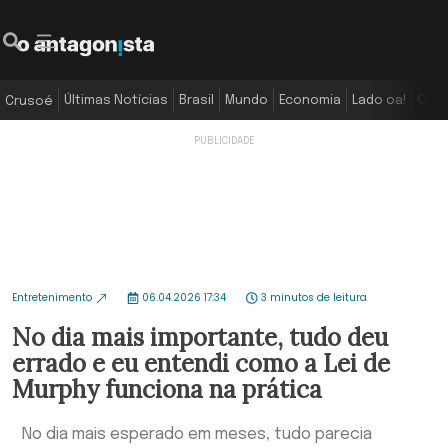
Últimas Notícias
Brasil
Mundo
Economia
Lado oa!
Colu
Crusoé
Entretenimento
06.04.2026 17:34
3 minutos de leitura
No dia mais importante, tudo deu
errado e eu entendi como a Lei de
Murphy funciona na prática
No dia mais esperado em meses, tudo parecia