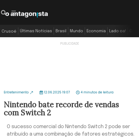
Últimas Notícias
Brasil
Mundo
Economia
Lado oa!
Colu
Crusoé
Entretenimento
12.06.2025 19:07
4 minutos de leitura
Nintendo bate recorde de vendas
com Switch 2
O sucesso comercial do Nintendo Switch 2 pode ser
atribuído a uma combinação de fatores estratégicos.