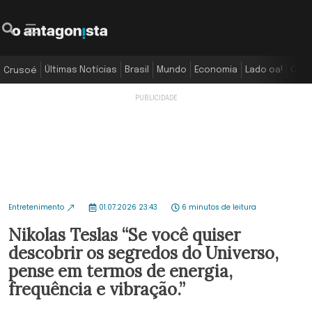
Últimas Notícias
Brasil
Mundo
Economia
Lado oa!
Colu
Crusoé
Entretenimento
01.07.2026 23:43
6 minutos de leitura
Nikolas Teslas “Se você quiser
descobrir os segredos do Universo,
pense em termos de energia,
frequência e vibração.”