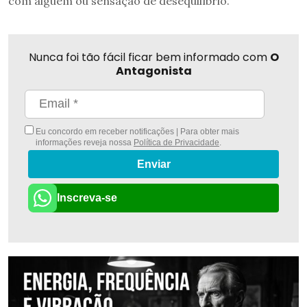
com alguém ou sensação de desequilíbrio.
Nunca foi tão fácil ficar bem informado com
O
Antagonista
Eu concordo em receber notificações | Para obter mais
informações reveja nossa
Política de Privacidade
.
Enviar
Inscreva-se