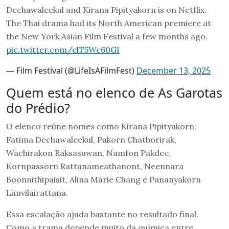
Dechawaleekul and Kirana Pipityakorn is on Netflix.
The Thai drama had its North American premiere at
the New York Asian Film Festival a few months ago.
pic.twitter.com/elT5Wc60GI
— Film Festival (@LifeIsAFilmFest)
December 13, 2025
Quem está no elenco de As Garotas
do Prédio?
O elenco reúne nomes como Kirana Pipityakorn,
Fatima Dechawaleekul, Pakorn Chatborirak,
Wachirakon Raksasuwan, Namfon Pakdee,
Kornpassorn Rattanameathanont, Neennara
Boonnithipaisit, Alina Marie Chang e Pananyakorn
Limvilairattana.
Essa escalação ajuda bastante no resultado final.
Como a trama depende muito da química entre