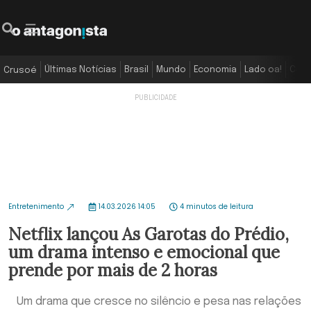
Últimas Notícias
Brasil
Mundo
Economia
Lado oa!
Colu
Crusoé
Entretenimento
14.03.2026 14:05
4 minutos de leitura
Netflix lançou As Garotas do Prédio,
um drama intenso e emocional que
prende por mais de 2 horas
Um drama que cresce no silêncio e pesa nas relações